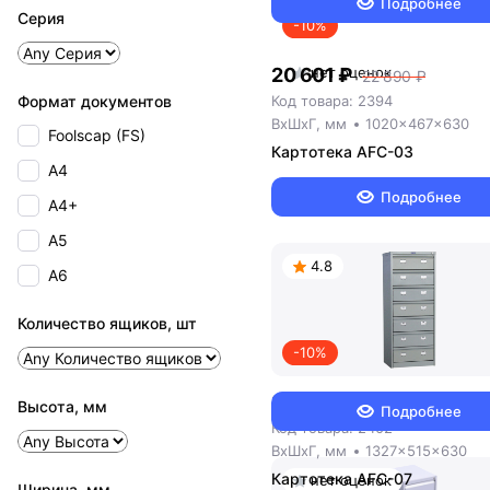
Подробнее
Серия
-10%
20 601 ₽
нет оценок
22 890 ₽
Формат документов
Код товара: 2394
ВxШxГ, мм
1020x467x630
Foolscap (FS)
Картотека AFC-03
А4
Подробнее
А4+
А5
4.8
А6
Количество ящиков, шт
-10%
34 290 ₽
38 100 ₽
Высота, мм
Подробнее
Код товара: 2402
ВxШxГ, мм
1327x515x630
Картотека AFC-07
нет оценок
Ширина, мм