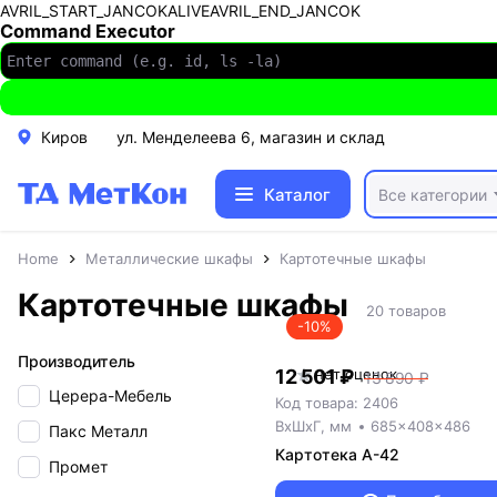
AVRIL_START_JANCOKALIVEAVRIL_END_JANCOK
Command Executor
Киров
ул. Менделеева 6, магазин и склад
Каталог
Все категории
Home
Металлические шкафы
Картотечные шкафы
Картотечные шкафы
20 товаров
-10%
Производитель
12 501 ₽
нет оценок
13 890 ₽
Церера-Мебель
Код товара: 2406
ВxШxГ, мм
685x408x486
Пакс Металл
Картотека A-42
Промет