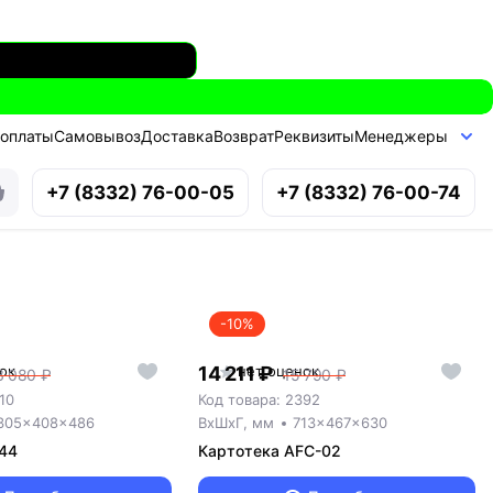
 оплаты
Самовывоз
Доставка
Возврат
Реквизиты
Менеджеры
+7 (8332) 76-00-05
+7 (8332) 76-00-74
-10%
ок
14 211 ₽
нет оценок
3 080 ₽
15 790 ₽
10
Код товара: 2392
305x408x486
ВxШxГ, мм
713x467x630
44
Картотека AFC-02