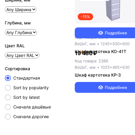
-15%
Глубина, мм
26 420 ₽
31 064 ₽
Подробнее
Код товара: 2378
ВxШxГ, мм
1245x500x600
Цвет RAL
Шкаф картотека КО-41Т
4.9
19 480 ₽
Код товара: 2386
ВxШxГ, мм
1025x465x630
Cортировка
Шкаф картотека КР-3
Стандартная
Подробнее
Sort by popularity
Sort by latest
Сначала дешёвые
Сначала дорогие