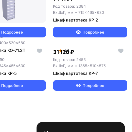
Код товара: 2384
ВxШxГ, мм
715x465x630
Шкаф картотека КР-2
3 927 ₽
Подробнее
Подробнее
382
400x520x580
ка КО-71.2Т
4.8
31 120 ₽
390
Код товара: 2453
645x465x630
ВxШxГ, мм
1365x510x575
ека КР-5
Шкаф картотека КР-7
Подробнее
Подробнее