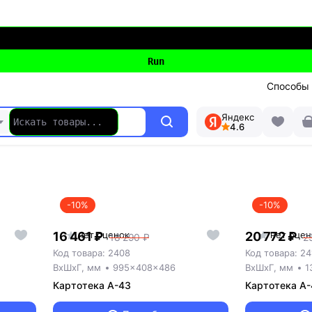
Способы
Яндекс
4.6
-10%
-10%
16 461 ₽
нет оценок
20 772 ₽
нет оцен
18 290 ₽
2
Код товара: 2408
Код товара: 24
ВxШxГ, мм
995x408x486
ВxШxГ, мм
1
Картотека A-43
Картотека A-