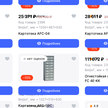
Подробнее
-10%
-10%
25 371 ₽
нет оценок
28 611 ₽
4.9
28 190 ₽
31
Код товара: 2396
Код товара: 2
ВxШxГ, мм
1330x467x630
ВxШxГ, мм
1
Картотека AFC-04
Картотека A
Подробнее
-10%
нет оценок
111 672 ₽
4.8
1
Код товара: 23
ВxШxГ, мм
1
Огнестойкая
-10%
FC 4E-KK
42 750 ₽
47 500 ₽
Подробнее
Код товара: 2404
ВxШxГ, мм
1327x515x630
Картотека AFC-09C
нет оценок
4.8