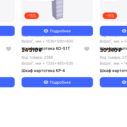
-15%
-15%
31 570 ₽
37 360 ₽
37 109 ₽
4
Подробнее
Код товара: 2380
Код товара: 2
ВxШxГ, мм
1530x500x600
ВxШxГ, мм
1
Шкаф картотека КО-51Т
Шкаф картоте
4.9
4.8
24 310 ₽
30 340 ₽
Код товара: 2388
Код товара: 2
ВxШxГ, мм
1335x465x630
ВxШxГ, мм
1
Шкаф картотека КР-4
Шкаф картот
Подробнее