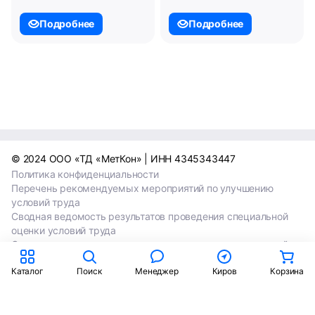
Подробнее
Подробнее
© 2024 ООО «ТД «МетКон» | ИНН 4345343447
Политика конфиденциальности
Перечень рекомендуемых мероприятий по улучшению
условий труда
Сводная ведомость результатов проведения специальной
оценки условий труда
Сводная ведомость результатов проведения специальной
оценки условий труда 2024
Каталог
Поиск
Менеджер
Киров
Корзина
Сводная ведомость результатов проведения специальной
оценки условий труда 2025