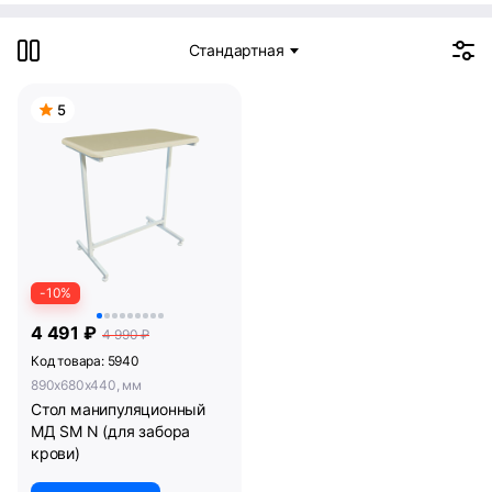
Стандартная
5
-10%
4 491 ₽
4 990 ₽
Код товара: 5940
890x680x440, мм
Стол манипуляционный
МД SM N (для забора
крови)