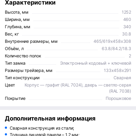
Характеристики
Высота, мм
1252
Ширина, мм
460
Глубина, мм
340
Вес, кг
30.8
Внутренние размеры, мм
465/619x458x308
Объём, л
63.8/84.2/18.3
Количество полок
2
Тип замка
Электронный кодовый + ключевой
Размеры трейзера, мм
133x458x291
Тип конструкции
Сварная
Цвет
Корпус — графит (RAL 7024), дверь — светло-серая
(RAL 7038)
Покрытие
Порошковое
Дополнительная информация
Сварная конструкция из стали;
Толщина лицевой панели – 1,2 мм;