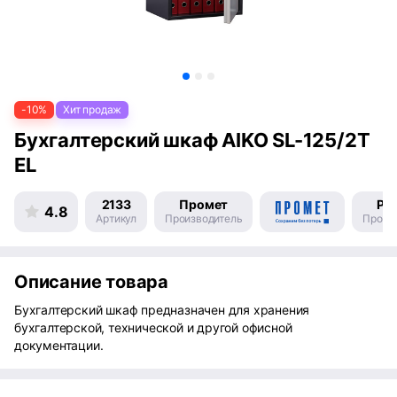
-10%
Хит продаж
Бухгалтерский шкаф AIKO SL-125/2Т
EL
2133
Промет
Ро
4.8
Артикул
Производитель
Произ
Описание товара
Бухгалтерский шкаф предназначен для хранения
бухгалтерской, технической и другой офисной
документации.