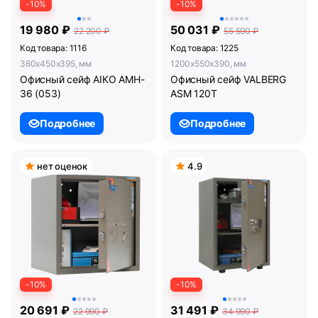
-10%
-10%
19 980 ₽
50 031 ₽
22 200 ₽
55 590 ₽
Код товара: 1116
Код товара: 1225
360x450x395, мм
1200x550x390, мм
Офисный сейф AIKO AMH-
Офисный сейф VALBERG
36 (053)
ASM 120T
Подробнее
Подробнее
нет оценок
4.9
-10%
-10%
20 691 ₽
31 491 ₽
22 990 ₽
34 990 ₽