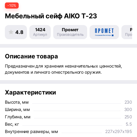
-10%
Мебельный сейф AIKO Т-23
1424
Промет
Ро
4.8
Артикул
Производитель
Произ
Описание товара
Предназначен для хранения незначительных ценностей,
документов и личного огнестрельного оружия.
Характеристики
Высота, мм
230
Ширина, мм
300
Глубина, мм
250
Вес, кг
5.5
Внутренние размеры, мм
227x297x195