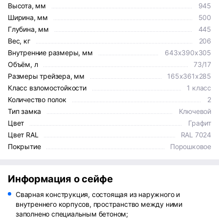
Высота, мм
945
Ширина, мм
500
Глубина, мм
445
Вес, кг
206
Внутренние размеры, мм
643x390x305
Объём, л
73/17
Размеры трейзера, мм
165x361x285
Класс взломостойкости
1 класс
Количество полок
2
Тип замка
Ключевой
Цвет
Графит
Цвет RAL
RAL 7024
Покрытие
Порошковое
Информация о сейфе
Сварная конструкция, состоящая из наружного и
внутреннего корпусов, пространство между ними
заполнено специальным бетоном;