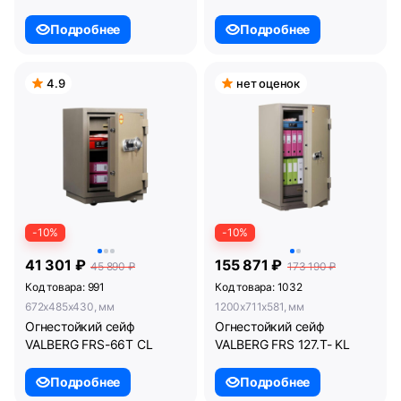
Подробнее
Подробнее
4.9
нет оценок
-10%
-10%
41 301 ₽
155 871 ₽
45 890 ₽
173 190 ₽
Код товара: 991
Код товара: 1032
672x485x430, мм
1200x711x581, мм
Огнестойкий сейф
Огнестойкий сейф
VALBERG FRS-66T CL
VALBERG FRS 127.T- KL
Подробнее
Подробнее