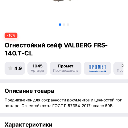
-10%
Огнестойкий сейф VALBERG FRS-
140.T-CL
1045
Промет
Ро
4.9
Артикул
Производитель
Произ
Описание товара
Предназначен для сохранности документов и ценностей при
пожаре. Огнестойкость: ГОСТ Р 57384-2017: класс 60Б.
Характеристики