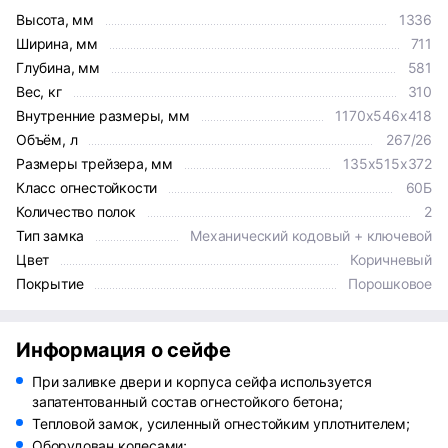
Высота, мм
1336
Ширина, мм
711
Глубина, мм
581
Вес, кг
310
Внутренние размеры, мм
1170x546x418
Объём, л
267/26
Размеры трейзера, мм
135х515х372
Класс огнестойкости
60Б
Количество полок
2
Тип замка
Механический кодовый + ключевой
Цвет
Коричневый
Покрытие
Порошковое
Информация о сейфе
При заливке двери и корпуса сейфа используется
запатентованный состав огнестойкого бетона;
Тепловой замок, усиленный огнестойким уплотнителем;
Оборудован колесами;