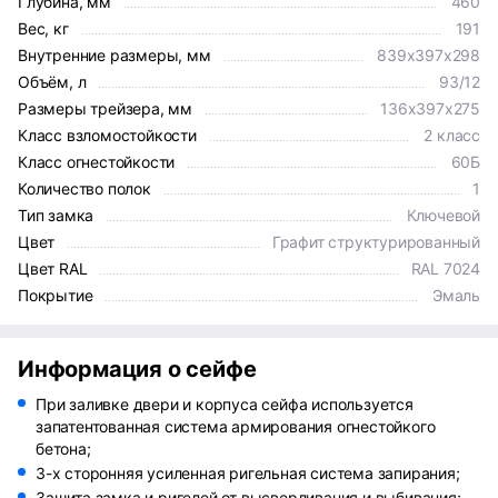
Глубина, мм
460
Вес, кг
191
Внутренние размеры, мм
839x397x298
Объём, л
93/12
Размеры трейзера, мм
136х397х275
Класс взломостойкости
2 класс
Класс огнестойкости
60Б
Количество полок
1
Тип замка
Ключевой
Цвет
Графит структурированный
Цвет RAL
RAL 7024
Покрытие
Эмаль
Информация о сейфе
При заливке двери и корпуса сейфа используется
запатентованная система армирования огнестойкого
бетона;
3-х сторонняя усиленная ригельная система запирания;
Защита замка и ригелей от высверливания и выбивания;