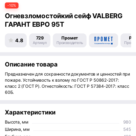
-10%
Огневзломостойкий сейф VALBERG
ГАРАНТ ЕВРО 95T
729
Промет
Ро
4.8
Артикул
Производитель
Произ
Описание товара
Предназначен для сохранности документов и ценностей при
пожаре. Устойчивость к взлому по ГОСТ Р 50862-2017:
класс 2 (ГОСТ Р). Огнестойкость: ГОСТ Р 57384-2017: класс
60Б.
Характеристики
Высота, мм
980
Ширина, мм
545