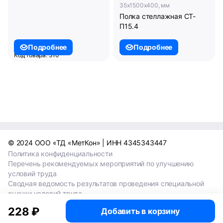
35x1500x400, мм
Полка стеллажная СТ-
П15.4
3 375 ₽
Подробнее
Подробнее
Код товара: 310
35x800x1000, мм
Полка угловая СТ-ПУ8.10
© 2024 ООО «ТД «МетКон» | ИНН 4345343447
Политика конфиденциальности
Перечень рекомендуемых мероприятий по улучшению
условий труда
Сводная ведомость результатов проведения специальной
оценки условий труда
Сводная ведомость результатов проведения специальной
228 ₽
Добавить в корзину
оценки условий труда 2024