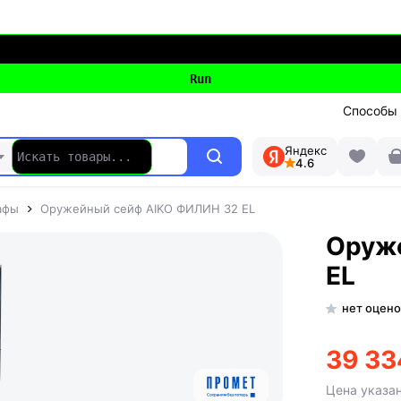
Способы
Яндекс
4.6
афы
Оружейный сейф AIKO ФИЛИН 32 EL
Оруж
EL
нет оцено
39 33
Цена указа