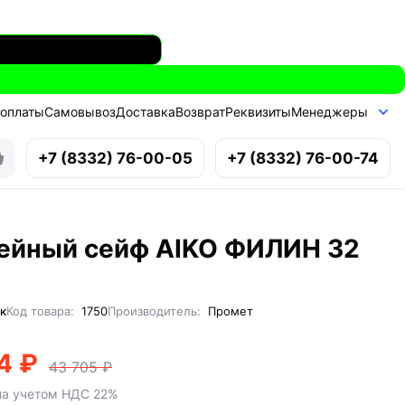
 оплаты
Самовывоз
Доставка
Возврат
Реквизиты
Менеджеры
+7 (8332) 76-00-05
+7 (8332) 76-00-74
ейный сейф AIKO ФИЛИН 32
к
Код товара:
1750
Производитель:
Промет
4 ₽
43 705 ₽
на учетом НДС 22%