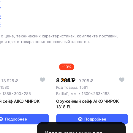
F
F
F
F
о цене, технических характеристиках, комплекте поставки,
е и цвете товара носит справочный характер.
-10%
8 284 ₽
4.9
13 925 ₽
9 205 ₽
 1580
Код товара: 1561
1385x300x285
ВxШxГ, мм
1300x263x183
 сейф AIKO ЧИРОК
Оружейный сейф AIKO ЧИРОК
1318 EL
Подробнее
Подробнее