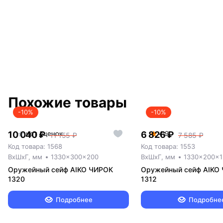
Похожие товары
-10%
-10%
10 040 ₽
нет оценок
6 826 ₽
4.9
11 155 ₽
7 585 ₽
Код товара: 1568
Код товара: 1553
ВxШxГ, мм
1330x300x200
ВxШxГ, мм
1330x200x1
Оружейный сейф AIKO ЧИРОК
Оружейный сейф AIKO
1320
1312
Подробнее
Подробне