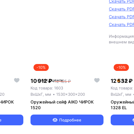
Скачать PD
Скачать PD
Скачать PD
Скачать PD
Информация 
внешнем вид
-10%
-10%
10 912 ₽
нет оценок
12 532 ₽
4.8
12 125 ₽
Код товара: 1603
Код товара:
20
ВxШxГ, мм
1530x300x200
ВxШxГ, мм
 ЧИРОК
Оружейный сейф AIKO ЧИРОК
Оружейный
1520
1328 EL
е
Подробнее