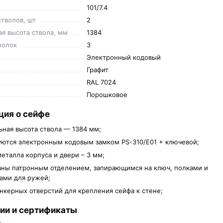
101/7.4
стволов, шт
2
я высота ствола, мм
1384
полок
3
Электронный кодовый
Графит
RAL 7024
Порошковое
ия о сейфе
ная высота ствола — 1384 мм;
ются электронным кодовым замком PS-310/E01 + ключевой;
еталла корпуса и двери – 3 мм;
ны патронным отделением, запирающимся на ключ, полками и
ами для ружей;
нкерных отверстий для крепления сейфа к стене;
ии и сертификаты