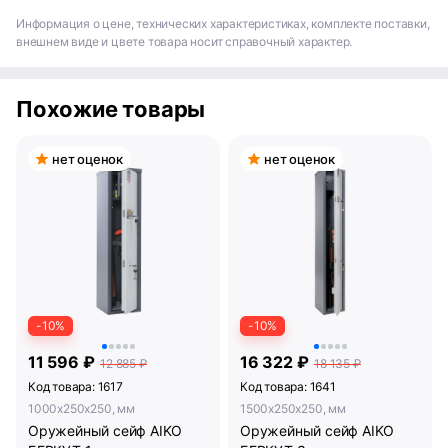
Информация о цене, технических характеристиках, комплекте поставки,
внешнем виде и цвете товара носит справочный характер.
Похожие товары
нет оценок
нет оценок
-10%
-10%
11 596 ₽
16 322 ₽
12 885 ₽
18 135 ₽
Код товара: 1617
Код товара: 1641
1000x250x250, мм
1500x250x250, мм
Оружейный сейф AIKO
Оружейный сейф AIKO