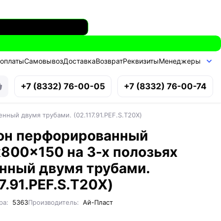
 оплаты
Самовывоз
Доставка
Возврат
Реквизиты
Менеджеры
+7 (8332) 76-00-05
+7 (8332) 76-00-74
ный двумя трубами. (02.117.91.PEF.S.Т20X)
он перфорированный
800x150 на 3-х полозьях
нный двумя трубами.
17.91.PEF.S.Т20X)
ра:
5363
Производитель:
Ай-Пласт