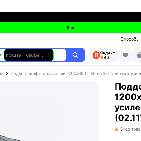
Способы
Яндекс
4.6
ны
Поддон перфорированный 1200x800x150 на 3-х полозьях усилен
Подд
1200x
усиле
(02.1
5
Код това