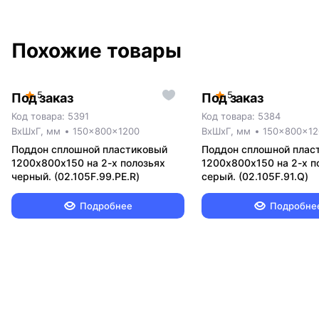
Похожие товары
5
5
Под заказ
Под заказ
Код товара: 5391
Код товара: 5384
ВxШxГ, мм
150x800x1200
ВxШxГ, мм
150x800x12
Поддон сплошной пластиковый
Поддон сплошной плас
1200х800х150 на 2-х полозьях
1200х800х150 на 2-х п
черный. (02.105F.99.PE.R)
серый. (02.105F.91.Q)
Подробнее
Подробне