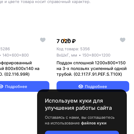
е и цвете товара носит справочный характер.
5
7 020 ₽
 5286
Код товара: 5356
140x600x800
ВxШxГ, мм
150x800x1200
рфорированный
Поддон сплошной 1200x800x150
ый 800х600х140 на
на 3-х полозьях усиленный одной
. (02.116.99R)
трубой. (02.117.F.91.PEF.S.Т10X)
Подробнее
Подробнее
Используем куки для
улучшения работы сайта
Оставаясь с нами, вы соглашаетесь
на использование
файлов куки