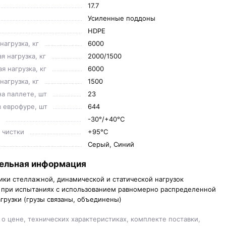
17.7
Усиленные поддоны
HDPE
нагрузка, кг
6000
 нагрузка, кг
2000/1500
я нагрузка, кг
6000
агрузка, кг
1500
на паллете, шт
23
в еврофуре, шт
644
-30°/+40°С
 чистки
+95°С
Серый, Синий
ельная информация
ики стеллажной, динамической и статической нагрузок
при испытаниях с использованием равномерно распределенной
агрузки (грузы связаны, объединены)
о цене, технических характеристиках, комплекте поставки,