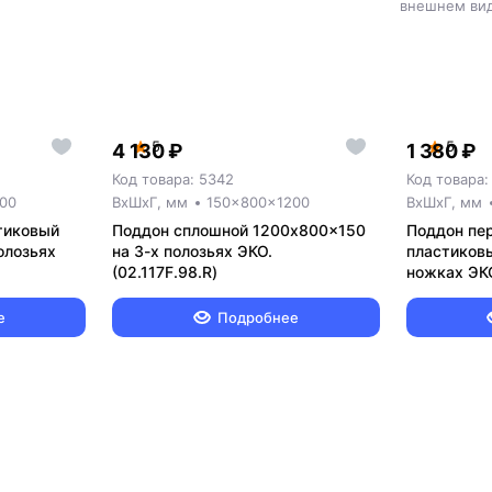
внешнем вид
5
5
4 130 ₽
1 380 ₽
Код товара: 5342
Код товара:
00
ВxШxГ, мм
150x800x1200
ВxШxГ, мм
тиковый
Поддон сплошной 1200x800x150
Поддон пе
олозьях
на 3-х полозьях ЭКО.
пластиков
(02.117F.98.R)
ножках ЭКО
е
Подробнее