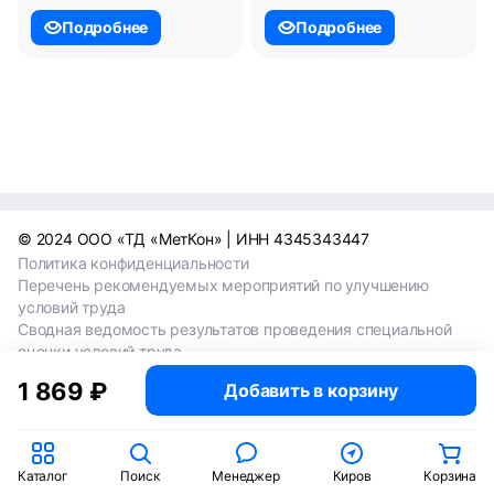
Подробнее
Подробнее
© 2024 ООО «ТД «МетКон» | ИНН 4345343447
Политика конфиденциальности
Перечень рекомендуемых мероприятий по улучшению
условий труда
Сводная ведомость результатов проведения специальной
оценки условий труда
Сводная ведомость результатов проведения специальной
1 869 ₽
Добавить в корзину
оценки условий труда 2024
Сводная ведомость результатов проведения специальной
оценки условий труда 2025
Каталог
Поиск
Менеджер
Киров
Корзина