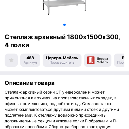
Стеллаж архивный 1800х1500х300,
4 полки
468
Церера-Мебель
Рос
Артикул
Производитель
Произв
Описание товара
Стеллаж архивный серии СТ универсален и может
применяться в архивах, на производственных складах, в
офисных помещениях, подсобках и т.д. Стеллаж также
может комплектоваться другими видами стоек и другими
подпятниками. К стеллажу возможно присоединить
дополнительные секции и угловые полки Г-образным и П-
образным способами. Сборно-разборная конструкция