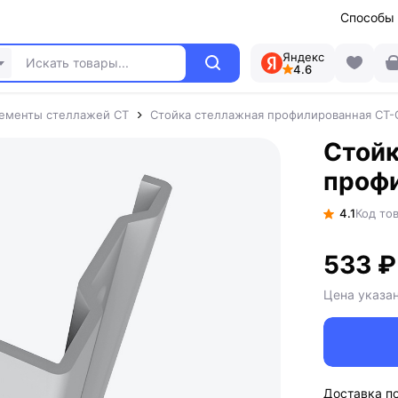
Способы
Яндекс
4.6
ементы стеллажей СТ
Стойка стеллажная профилированная СТ-С
Стойк
профи
4.1
Код тов
533 ₽
Цена указа
Доставка п