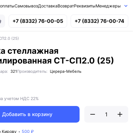
 оплаты
Самовывоз
Доставка
Возврат
Реквизиты
Менеджеры
+7 (8332) 76-00-05
+7 (8332) 76-00-74
П2.0 (25)
а стеллажная
лированная СТ-СП2.0 (25)
ара:
321
Производитель:
Церера-Мебель
на учетом НДС 22%
Добавить в корзину
о Кирову
500 ₽