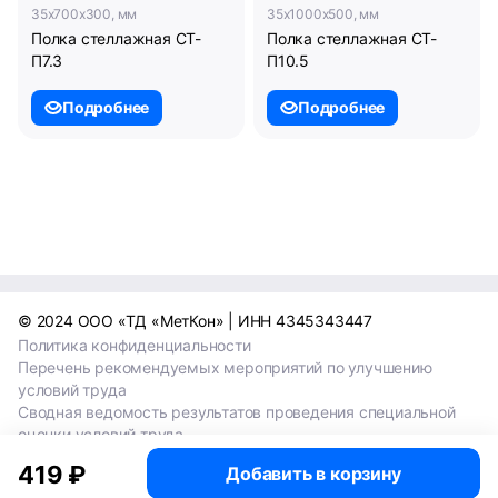
35x700x300, мм
35x1000x500, мм
Полка стеллажная СТ-
Полка стеллажная СТ-
П7.3
П10.5
Подробнее
Подробнее
© 2024 ООО «ТД «МетКон» | ИНН 4345343447
Политика конфиденциальности
Перечень рекомендуемых мероприятий по улучшению
условий труда
Сводная ведомость результатов проведения специальной
оценки условий труда
Сводная ведомость результатов проведения специальной
419 ₽
Добавить в корзину
оценки условий труда 2024