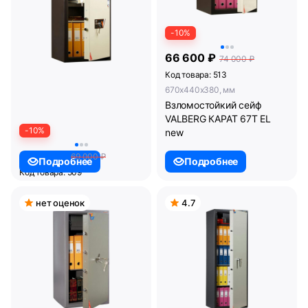
-10%
66 600 ₽
74 000 ₽
Код товара: 513
670x440x380, мм
Взломостойкий сейф
VALBERG КАРАТ 67T EL
-10%
new
62 100 ₽
69 000 ₽
Подробнее
Подробнее
Код товара: 509
670x440x380, мм
Взломостойкий сейф
нет оценок
4.7
VALBERG КАРАТ 67T new