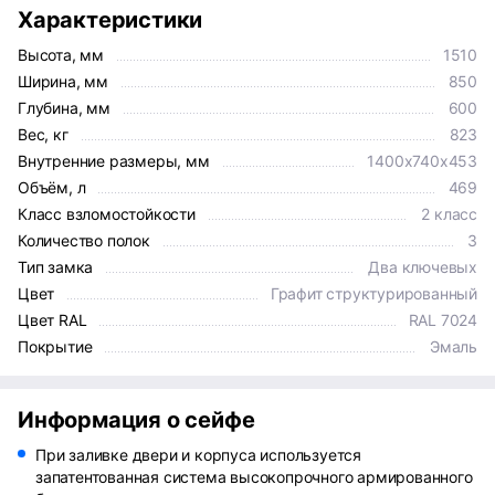
Характеристики
Высота, мм
1510
Ширина, мм
850
Глубина, мм
600
Вес, кг
823
Внутренние размеры, мм
1400x740x453
Объём, л
469
Класс взломостойкости
2 класс
Количество полок
3
Тип замка
Два ключевых
Цвет
Графит структурированный
Цвет RAL
RAL 7024
Покрытие
Эмаль
Информация о сейфе
При заливке двери и корпуса используется
запатентованная система высокопрочного армированного