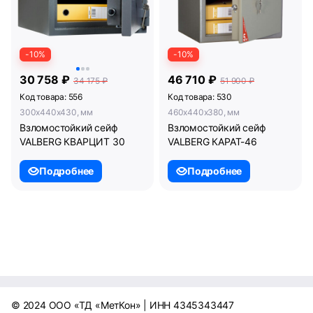
-10%
-10%
30 758 ₽
46 710 ₽
34 175 ₽
51 900 ₽
Код товара: 556
Код товара: 530
300x440x430, мм
460x440x380, мм
Взломостойкий сейф
Взломостойкий сейф
VALBERG КВАРЦИТ 30
VALBERG КАРАТ-46
Подробнее
Подробнее
© 2024 ООО «ТД «МетКон» | ИНН 4345343447