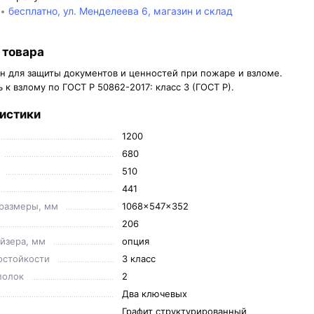
бесплатно, ул. Менделеева 6, магазин и склад
 товара
н для защиты документов и ценностей при пожаре и взломе.
 к взлому по ГОСТ Р 50862-2017: класс 3 (ГОСТ Р).
истики
1200
680
510
441
размеры, мм
1068x547x352
206
йзера, мм
опция
остойкости
3 класс
полок
2
Два ключевых
Графит структурированный