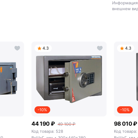
Информация 
внешнем вид
4.3
4.3
-10%
-10%
44 190 ₽
98 010 ₽
49 100 ₽
Код товара: 528
Код товара:
60
ВxШxГ, мм
300x440x380
ВxШxГ, мм