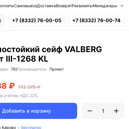
 оплаты
Самовывоз
Доставка
Возврат
Реквизиты
Менеджеры
+7 (8332) 76-00-05
+7 (8332) 76-00-74
мостойкий сейф VALBERG
 III-1268 KL
вара:
792
Производитель:
Промет
38 ₽
172 375 ₽
на учетом НДС 22%
Добавить в корзину
о Кирову
бесплатно