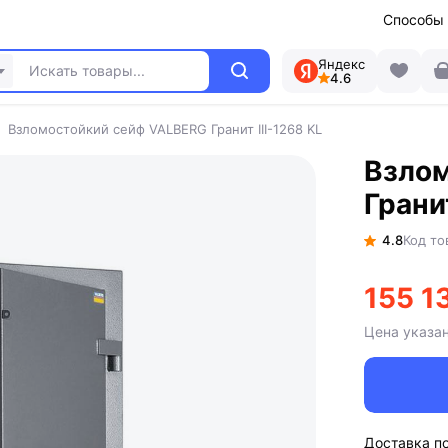
Способы
Яндекс
4.6
Взломостойкий сейф VALBERG Гранит III-1268 KL
Взло
Гранит
4.8
Код то
155 1
Цена указа
Доставка п