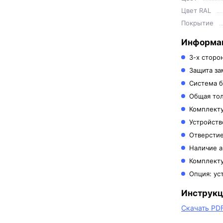
Цвет RAL
Покрытие
Информац
3-х сторо
Защита за
Система б
Общая тол
Комплекту
Устройств
Отверстие
Наличие а
Комплект
Опция: ус
Инструкц
Скачать PD