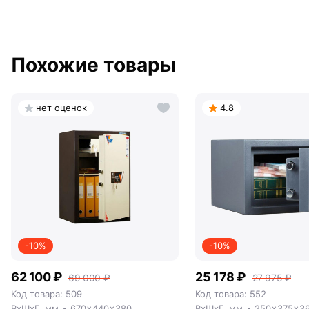
Похожие товары
нет оценок
4.8
-10%
-10%
62 100 ₽
25 178 ₽
69 000 ₽
27 975 ₽
Код товара: 509
Код товара: 552
ВxШxГ, мм
670x440x380
ВxШxГ, мм
250x375x3