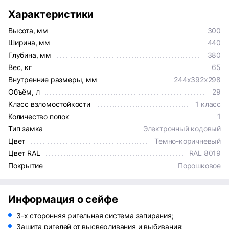
Характеристики
Высота, мм
300
Ширина, мм
440
Глубина, мм
380
Вес, кг
65
Внутренние размеры, мм
244x392x298
Объём, л
29
Класс взломостойкости
1 класс
Количество полок
1
Тип замка
Электронный кодовый
Цвет
Темно-коричневый
Цвет RAL
RAL 8019
Покрытие
Порошковое
Информация о сейфе
3-х сторонняя ригельная система запирания;
Защита ригелей от высверливания и выбивания;