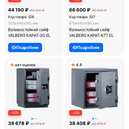
44 190 ₽
66 600 ₽
49 100 ₽
74 000 ₽
Код товара: 528
Код товара: 537
300x440x380, мм
670x440x380, мм
Взломостойкий сейф
Взломостойкий сейф
VALBERG КАРАТ-30 EL
VALBERG КАРАТ-67T EL
Подробнее
Подробнее
нет оценок
4.6
-10%
-10%
38 678 ₽
38 408 ₽
42 975 ₽
42 675 ₽