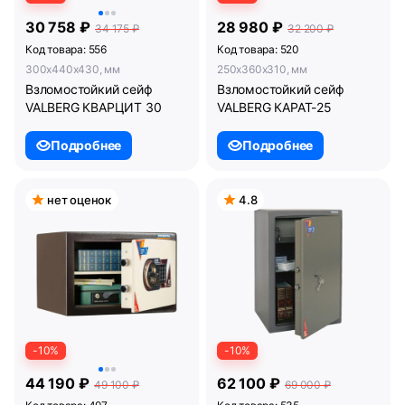
30 758 ₽
28 980 ₽
34 175 ₽
32 200 ₽
Код товара: 556
Код товара: 520
300x440x430, мм
250x360x310, мм
Взломостойкий сейф
Взломостойкий сейф
VALBERG КВАРЦИТ 30
VALBERG КАРАТ-25
Подробнее
Подробнее
нет оценок
4.8
-10%
-10%
44 190 ₽
62 100 ₽
49 100 ₽
69 000 ₽