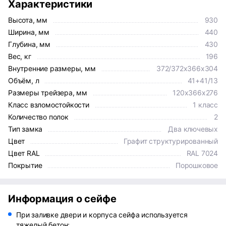
Характеристики
Высота, мм
930
Ширина, мм
440
Глубина, мм
430
Вес, кг
196
Внутренние размеры, мм
372/372x366x304
Объём, л
41+41/13
Размеры трейзера, мм
120х366х276
Класс взломостойкости
1 класс
Количество полок
2
Тип замка
Два ключевых
Цвет
Графит структурированный
Цвет RAL
RAL 7024
Покрытие
Порошковое
Информация о сейфе
При заливке двери и корпуса сейфа используется
тяжелый бетон;