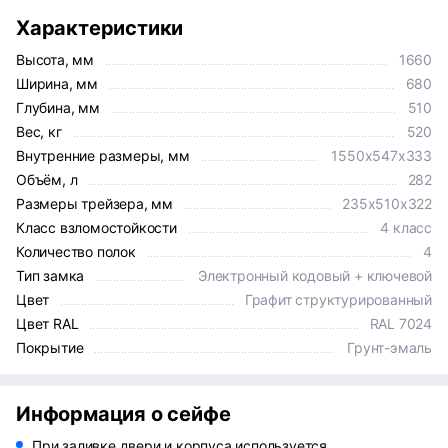
Характеристики
Высота, мм
1660
Ширина, мм
680
Глубина, мм
510
Вес, кг
520
Внутренние размеры, мм
1550x547x333
Объём, л
282
Размеры трейзера, мм
235x510x322
Класс взломостойкости
4 класс
Количество полок
4
Тип замка
Электронный кодовый + ключевой
Цвет
Графит структурированный
Цвет RAL
RAL 7024
Покрытие
Грунт-эмаль
Информация о сейфе
При заливке двери и корпуса используется