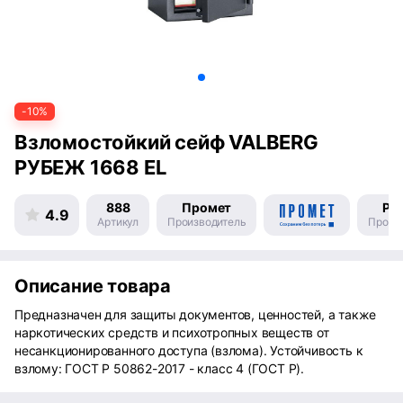
-10%
Взломостойкий сейф VALBERG
РУБЕЖ 1668 EL
888
Промет
Ро
4.9
Артикул
Производитель
Произ
Описание товара
Предназначен для защиты документов, ценностей, а также
наркотических средств и психотропных веществ от
несанкционированного доступа (взлома). Устойчивость к
взлому: ГОСТ Р 50862-2017 - класс 4 (ГОСТ Р).