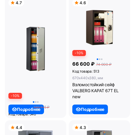
4.7
4.6
-10%
66 600 ₽
74 000 ₽
Код товара: 513
670x440x380, мм
Взломостойкий сейф
VALBERG КАРАТ 67T EL
-10%
new
144 158 ₽
160 175 ₽
Подробнее
Подробнее
Код товара: 546
1650x600x460, мм
Взломостойкий сейф
4.4
4.3
VALBERG ГРАНИТ I-165T