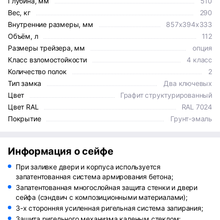
Глубина, мм
510
Вес, кг
290
Внутренние размеры, мм
857x394x333
Объём, л
112
Размеры трейзера, мм
опция
Класс взломостойкости
4 класс
Количество полок
2
Тип замка
Два ключевых
Цвет
Графит структурированный
Цвет RAL
RAL 7024
Покрытие
Грунт-эмаль
Информация о сейфе
При заливке двери и корпуса используется
запатентованная система армирования бетона;
Запатентованная многослойная защита стенки и двери
сейфа (сэндвич с композиционными материалами);
3-х сторонняя усиленная ригельная система запирания;
Защита ригельного механизма каленым стеклом;