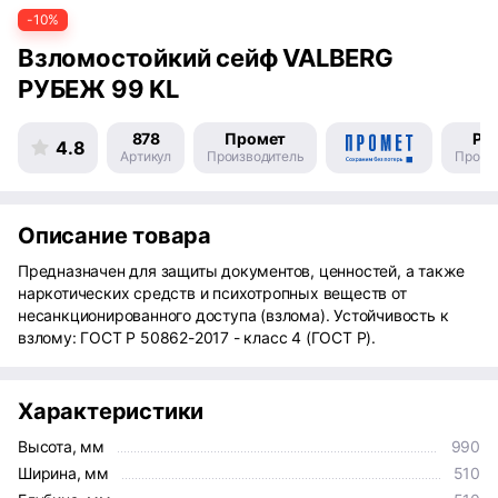
-10%
Взломостойкий сейф VALBERG
РУБЕЖ 99 KL
878
Промет
Ро
4.8
Артикул
Производитель
Произ
Описание товара
Предназначен для защиты документов, ценностей, а также
наркотических средств и психотропных веществ от
несанкционированного доступа (взлома). Устойчивость к
взлому: ГОСТ Р 50862-2017 - класс 4 (ГОСТ Р).
Характеристики
Высота, мм
990
Ширина, мм
510