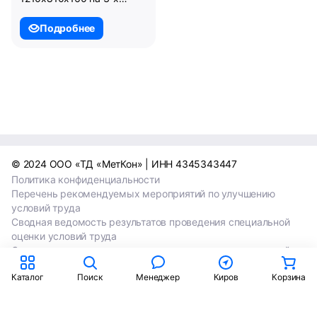
полозьях. (02.106.91)
Подробнее
© 2024 ООО «ТД «МетКон» | ИНН 4345343447
Политика конфиденциальности
Перечень рекомендуемых мероприятий по улучшению
условий труда
Сводная ведомость результатов проведения специальной
оценки условий труда
Сводная ведомость результатов проведения специальной
оценки условий труда 2024
Каталог
Поиск
Менеджер
Киров
Корзина
Сводная ведомость результатов проведения специальной
оценки условий труда 2025