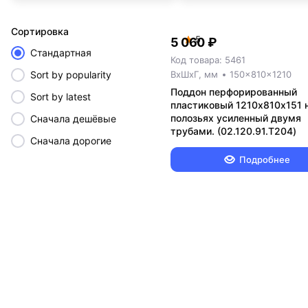
Cортировка
5
5 060 ₽
Стандартная
Код товара: 5461
Sort by popularity
ВxШxГ, мм
150x810x1210
Поддон перфорированный
Sort by latest
пластиковый 1210х810х151 н
полозьях усиленный двумя
Сначала дешёвые
трубами. (02.120.91.T204)
Сначала дорогие
Подробнее