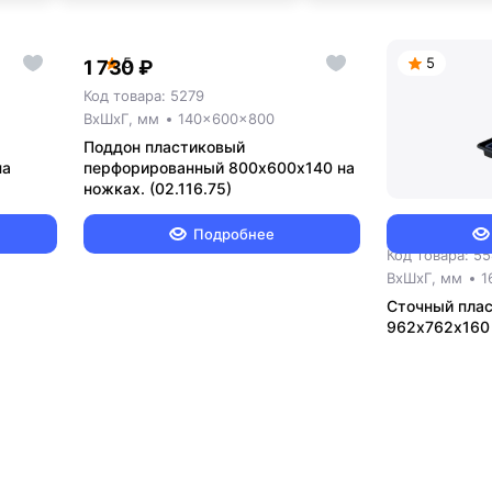
5
5
1 730 ₽
Код товара: 5279
ВxШxГ, мм
140x600x800
Поддон пластиковый
на
перфорированный 800х600х140 на
ножках. (02.116.75)
5 860 ₽
Подробнее
Код товара: 5
ВxШxГ, мм
1
Сточный пла
962х762х160 