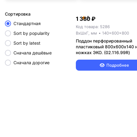
Cортировка
5
1 380 ₽
Стандартная
Код товара: 5286
Sort by popularity
ВxШxГ, мм
140x600x800
Поддон перфорированный
Sort by latest
пластиковый 800х600х140 
ножках ЭКО. (02.116.99R)
Сначала дешёвые
Сначала дорогие
Подробнее