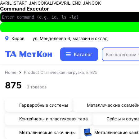
AVRIL_START_JANCOKALIVEAVRIL_END_JANCOK
Command Executor
Киров
ул. Менделеева 6, магазин и склад
Каталог
Все категории
Home
Product Статическая нагрузка, кг
875
875
3 товаров
Гардеробные системы
Металлические скамей
Контейнеры и пластиковая тара
Сейфы и оруж
Металлические ключницы
Металлические кэш