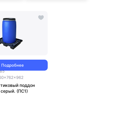
Подробнее
585
60x762x962
стиковый поддон
серый. (ПС1)