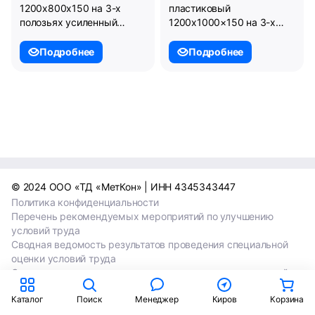
1200x800x150 на 3-х
пластиковый
полозьях усиленный
1200х1000×150 на 3-х
одной трубой.
полозьях усиленный
(02.117.F.91.PEF.S.Т10X)
одной трубой.
Подробнее
Подробнее
(02.114F.91.PEF.T10X)
© 2024 ООО «ТД «МетКон» | ИНН 4345343447
Политика конфиденциальности
Перечень рекомендуемых мероприятий по улучшению
условий труда
Сводная ведомость результатов проведения специальной
оценки условий труда
Сводная ведомость результатов проведения специальной
оценки условий труда 2024
Каталог
Поиск
Менеджер
Киров
Корзина
Сводная ведомость результатов проведения специальной
оценки условий труда 2025