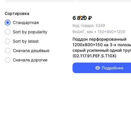
Cортировка
5
6 820 ₽
Стандартная
Код товара: 5349
Sort by popularity
ВxШxГ, мм
150x800x1200
Поддон перфорированный
Sort by latest
1200x800x150 на 3-х полоз
серый усиленный одной тру
Сначала дешёвые
(02.117.91.PEF.S.Т10X)
Сначала дорогие
Подробнее