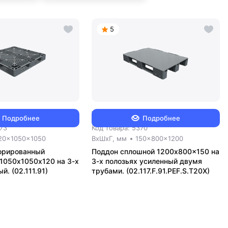
5
7 110 ₽
Подробнее
Подробнее
573
Код товара: 5370
20x1050x1050
ВxШxГ, мм
150x800x1200
орированный
Поддон сплошной 1200x800x150 на
1050х1050х120 на 3-х
3-х полозьях усиленный двумя
й. (02.111.91)
трубами. (02.117.F.91.PEF.S.Т20Х)