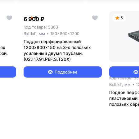
5
5
6 900 ₽
Код товара: 5363
ВxШxГ, мм
150x800x1200
Поддон перфорированный
ьях
1200x800x150 на 3-х полозьях
бой.
усиленный двумя трубами.
(02.117.91.PEF.S.Т20X)
3 830 ₽
Подробнее
Код товара: 5
ВxШxГ, мм
1
Поддон перф
пластиковый 
полозьях серы