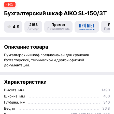
-10%
Бухгалтерский шкаф AIKO SL-150/3Т
2153
Промет
Ро
4.9
Артикул
Производитель
Произ
Описание товара
Бухгалтерский шкаф предназначен для хранения
бухгалтерской, технической и другой офисной
документации.
Характеристики
Высота, мм
1490
Ширина, мм
460
Глубина, мм
340
Вес, кг
36.8