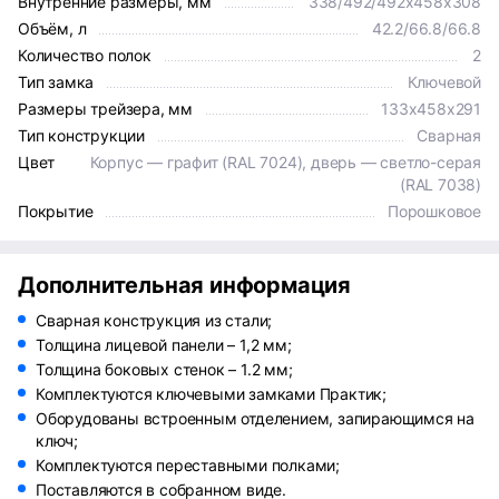
Внутренние размеры, мм
338/492/492x458x308
Объём, л
42.2/66.8/66.8
Количество полок
2
Тип замка
Ключевой
Размеры трейзера, мм
133x458x291
Тип конструкции
Сварная
Цвет
Корпус — графит (RAL 7024), дверь — светло-серая
(RAL 7038)
Покрытие
Порошковое
Дополнительная информация
Сварная конструкция из стали;
Толщина лицевой панели – 1,2 мм;
Толщина боковых стенок – 1.2 мм;
Комплектуются ключевыми замками Практик;
Оборудованы встроенным отделением, запирающимся на
ключ;
Комплектуются переставными полками;
Поставляются в собранном виде.