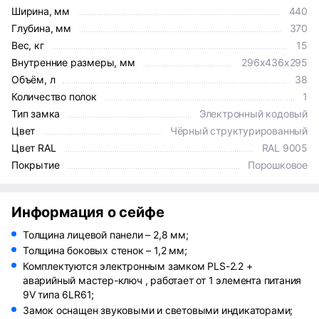
Ширина, мм
440
Глубина, мм
370
Вес, кг
15
Внутренние размеры, мм
296x436x295
Объём, л
38
Количество полок
1
Тип замка
Электронный кодовый
Цвет
Чёрный структурированный
Цвет RAL
RAL 9005
Покрытие
Порошковое
Информация о сейфе
Толщина лицевой панели – 2,8 мм;
Толщина боковых стенок – 1,2 мм;
Комплектуются электронным замком PLS-2.2 +
аварийный мастер-ключ , работает от 1 элемента питания
9V типа 6LR61;
Замок оснащен звуковыми и световыми индикаторами;