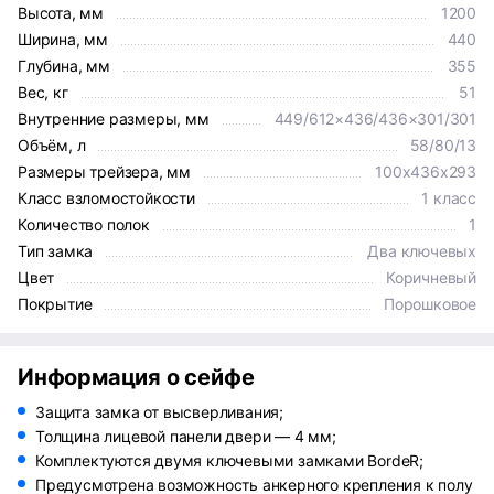
Высота, мм
1200
Ширина, мм
440
Глубина, мм
355
Вес, кг
51
Внутренние размеры, мм
449/612×436/436×301/301
Объём, л
58/80/13
Размеры трейзера, мм
100x436x293
Класс взломостойкости
1 класс
Количество полок
1
Тип замка
Два ключевых
Цвет
Коричневый
Покрытие
Порошковое
Информация о сейфе
Защита замка от высверливания;
Толщина лицевой панели двери — 4 мм;
Комплектуются двумя ключевыми замками BordeR;
Предусмотрена возможность анкерного крепления к полу