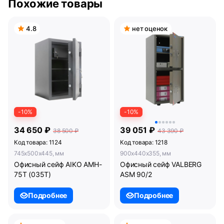
Похожие товары
4.8
нет оценок
-10%
-10%
34 650 ₽
39 051 ₽
38 500 ₽
43 390 ₽
Код товара: 1124
Код товара: 1218
745x500x445, мм
900x440x355, мм
Офисный сейф AIKO AMH-
Офисный сейф VALBERG
75T (035T)
ASM 90/2
Подробнее
Подробнее