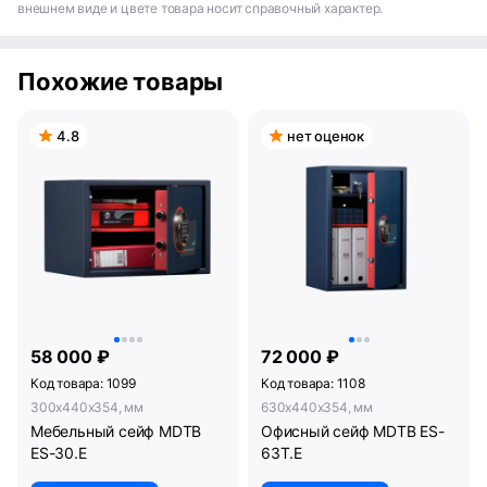
внешнем виде и цвете товара носит справочный характер.
Похожие товары
4.8
нет оценок
58 000 ₽
72 000 ₽
Код товара: 1099
Код товара: 1108
300x440x354, мм
630x440x354, мм
Мебельный сейф MDTB
Офисный сейф MDTB ES-
ES-30.Е
63Т.Е