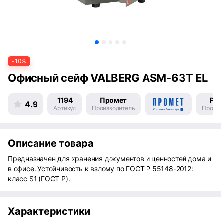
-10%
Офисный сейф VALBERG ASM-63T EL
1194
Промет
Ро
4.9
Артикул
Производитель
Произ
Описание товара
Предназначен для хранения документов и ценностей дома и
в офисе. Устойчивость к взлому по ГОСТ Р 55148-2012:
класс S1 (ГОСТ Р).
Характеристики