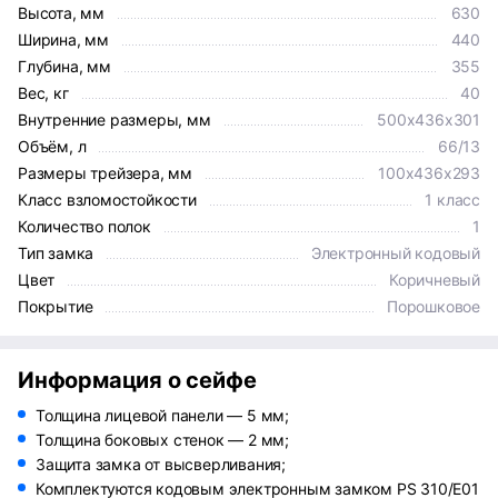
Высота, мм
630
Ширина, мм
440
Глубина, мм
355
Вес, кг
40
Внутренние размеры, мм
500x436x301
Объём, л
66/13
Размеры трейзера, мм
100x436x293
Класс взломостойкости
1 класс
Количество полок
1
Тип замка
Электронный кодовый
Цвет
Коричневый
Покрытие
Порошковое
Информация о сейфе
Толщина лицевой панели — 5 мм;
Толщина боковых стенок — 2 мм;
Защита замка от высверливания;
Комплектуются кодовым электронным замком PS 310/E01