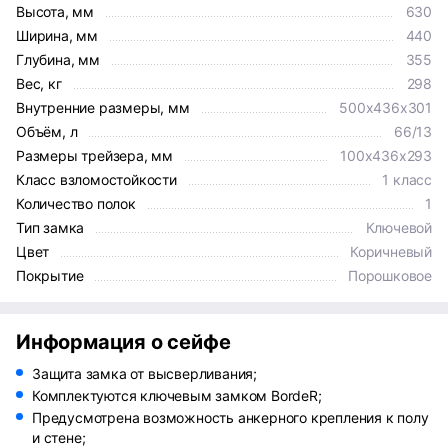
Высота, мм
630
Ширина, мм
440
Глубина, мм
355
Вес, кг
298
Внутренние размеры, мм
500x436x301
Объём, л
66/13
Размеры трейзера, мм
100x436x293
Класс взломостойкости
1 класс
Количество полок
1
Тип замка
Ключевой
Цвет
Коричневый
Покрытие
Порошковое
Информация о сейфе
Защита замка от высверливания;
Комплектуются ключевым замком BordeR;
Предусмотрена возможность анкерного крепления к полу
и стене;