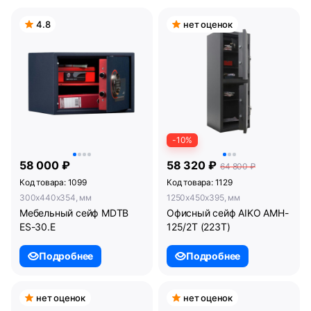
4.8
нет оценок
-10%
58 000 ₽
58 320 ₽
64 800 ₽
Код товара: 1099
Код товара: 1129
300x440x354, мм
1250x450x395, мм
Мебельный сейф MDTB
Офисный сейф AIKO AMH-
ES-30.Е
125/2T (223T)
Подробнее
Подробнее
нет оценок
нет оценок