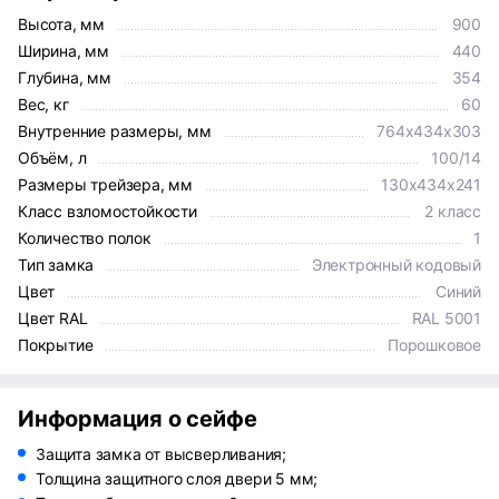
Высота, мм
900
Ширина, мм
440
Глубина, мм
354
Вес, кг
60
Внутренние размеры, мм
764x434x303
Объём, л
100/14
Размеры трейзера, мм
130x434x241
Класс взломостойкости
2 класс
Количество полок
1
Тип замка
Электронный кодовый
Цвет
Синий
Цвет RAL
RAL 5001
Покрытие
Порошковое
Информация о сейфе
Защита замка от высверливания;
Толщина защитного слоя двери 5 мм;