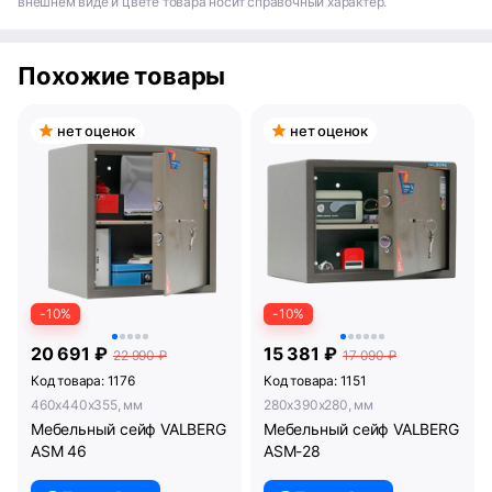
внешнем виде и цвете товара носит справочный характер.
Похожие товары
нет оценок
нет оценок
-10%
-10%
20 691 ₽
15 381 ₽
22 990 ₽
17 090 ₽
Код товара: 1176
Код товара: 1151
460x440x355, мм
280x390x280, мм
Мебельный сейф VALBERG
Мебельный сейф VALBERG
ASM 46
ASM-28