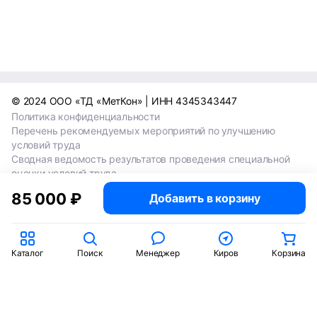
© 2024 ООО «ТД «МетКон» | ИНН 4345343447
Политика конфиденциальности
Перечень рекомендуемых мероприятий по улучшению
условий труда
Сводная ведомость результатов проведения специальной
оценки условий труда
Сводная ведомость результатов проведения специальной
85 000 ₽
Добавить в корзину
оценки условий труда 2024
Сводная ведомость результатов проведения специальной
оценки условий труда 2025
Каталог
Поиск
Менеджер
Киров
Корзина