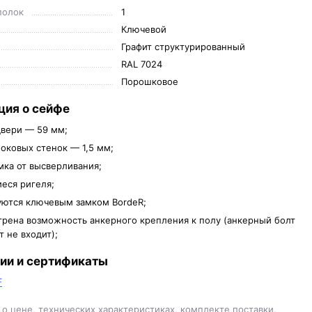
полок
1
Ключевой
Графит структурированный
RAL 7024
Порошковое
ия о сейфе
вери — 59 мм;
оковых стенок — 1,5 мм;
мка от высверливания;
еся ригеля;
ются ключевым замком BordeR;
рена возможность анкерного крепления к полу (анкерный болт
т не входит);
ии и сертификаты
F
о цене, технических характеристиках, комплекте поставки,