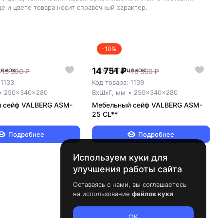
е и цвете товара носит справочный характер.
-10%
ценок
14 751 ₽
нет оценок
15 390 ₽
16 390 ₽
 1133
Код товара: 1139
250x340x280
ВxШxГ, мм
250x340x280
 сейф VALBERG ASM-
Мебельный сейф VALBERG ASM-
25 CL**
Подробнее
Подробнее
Используем куки для
улучшения работы сайта
Оставаясь с нами, вы соглашаетесь
на использование
файлов куки
ОК