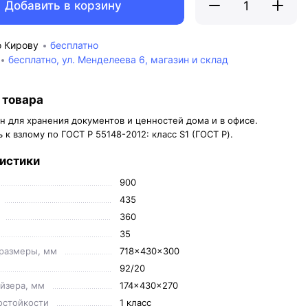
Добавить в корзину
о Кирову
бесплатно
бесплатно, ул. Менделеева 6, магазин и склад
 товара
н для хранения документов и ценностей дома и в офисе.
 к взлому по ГОСТ Р 55148-2012: класс S1 (ГОСТ Р).
истики
900
435
360
35
размеры, мм
718x430x300
92/20
йзера, мм
174x430x270
остойкости
1 класс