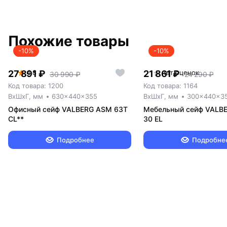
Похожие товары
-10%
-10%
27 891 ₽
4.8
21 861 ₽
нет оценок
30 990 ₽
24 290 ₽
Код товара: 1200
Код товара: 1164
ВxШxГ, мм
630x440x355
ВxШxГ, мм
300x440x3
Офисный сейф VALBERG ASM 63T
Мебельный сейф VALB
CL**
30 EL
Подробнее
Подробне