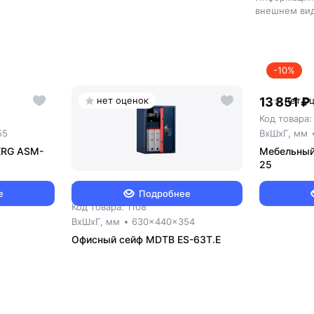
внешнем вид
-10%
нет оценок
13 851 ₽
нет о
Код товара:
55
ВxШxГ, мм
ERG ASM-
Мебельный
25
72 000 ₽
е
Подробнее
Код товара: 1108
ВxШxГ, мм
630x440x354
Офисный сейф MDTB ES-63Т.Е