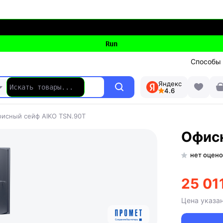
Способы
Яндекс
4.6
исный сейф AIKO TSN.90T
Офисн
нет оцено
25 01
Цена указа