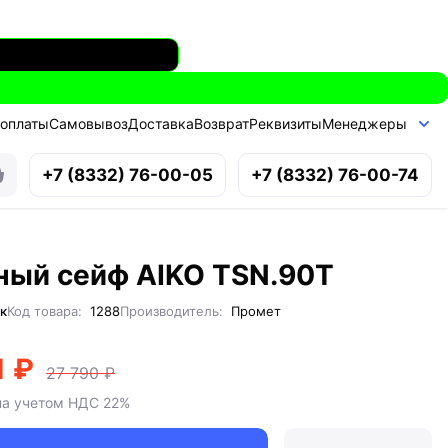
 оплаты
Самовывоз
Доставка
Возврат
Реквизиты
Менеджеры
+7 (8332) 76-00-05
+7 (8332) 76-00-74
ый сейф AIKO TSN.90T
к
Код товара:
1288
Производитель:
Промет
1 ₽
27 790 ₽
на учетом НДС 22%