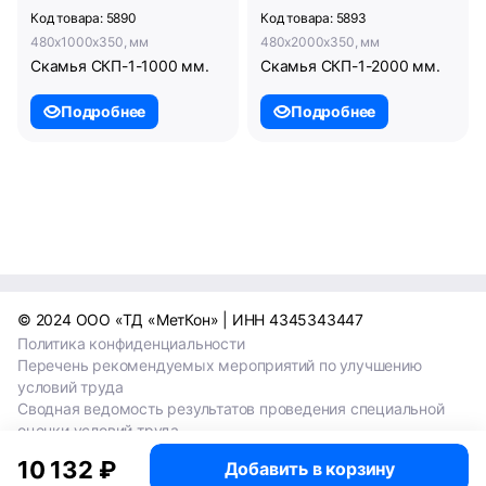
Код товара: 5890
Код товара: 5893
480x1000x350, мм
480x2000x350, мм
Скамья СКП-1-1000 мм.
Скамья СКП-1-2000 мм.
Подробнее
Подробнее
© 2024 ООО «ТД «МетКон» | ИНН 4345343447
Политика конфиденциальности
Перечень рекомендуемых мероприятий по улучшению
условий труда
Сводная ведомость результатов проведения специальной
оценки условий труда
Сводная ведомость результатов проведения специальной
10 132 ₽
Добавить в корзину
оценки условий труда 2024