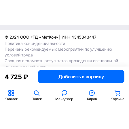
© 2024 ООО «ТД «МетКон» | ИНН 4345343447
Политика конфиденциальности
Перечень рекомендуемых мероприятий по улучшению
условий труда
Сводная ведомость результатов проведения специальной
оценки условий труда
Сводная ведомость результатов проведения специальной
4 725 ₽
Добавить в корзину
оценки условий труда 2024
Сводная ведомость результатов проведения специальной
оценки условий труда 2025
Каталог
Поиск
Менеджер
Киров
Корзина