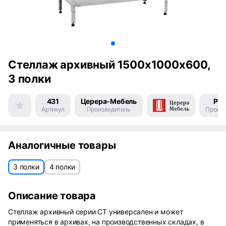
Стеллаж архивный 1500х1000х600,
3 полки
431
Церера-Мебель
Рос
Артикул
Производитель
Произв
Аналогичные товары
3 полки
4 полки
Описание товара
Стеллаж архивный серии СТ универсален и может
применяться в архивах, на производственных складах, в