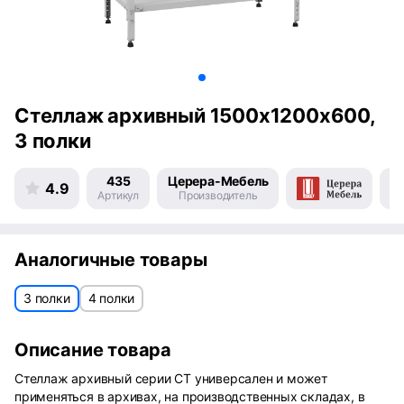
Стеллаж архивный 1500х1200х600,
3 полки
435
Церера-Мебель
4.9
Артикул
Производитель
Пр
Аналогичные товары
3 полки
4 полки
Описание товара
Стеллаж архивный серии СТ универсален и может
применяться в архивах, на производственных складах, в