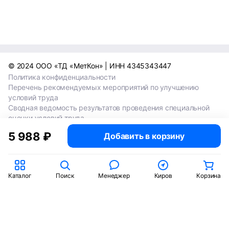
© 2024 ООО «ТД «МетКон» | ИНН 4345343447
Политика конфиденциальности
Перечень рекомендуемых мероприятий по улучшению
условий труда
Сводная ведомость результатов проведения специальной
оценки условий труда
Сводная ведомость результатов проведения специальной
5 988 ₽
Добавить в корзину
оценки условий труда 2024
Сводная ведомость результатов проведения специальной
оценки условий труда 2025
Каталог
Поиск
Менеджер
Киров
Корзина