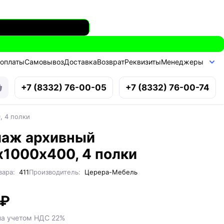
 оплаты
Самовывоз
Доставка
Возврат
Реквизиты
Менеджеры
+7 (8332) 76-00-05
+7 (8332) 76-00-74
, 4 полки
лаж архивный
1000х400, 4 полки
вара:
411
Производитель:
Церера-Мебель
 ₽
на учетом НДС 22%