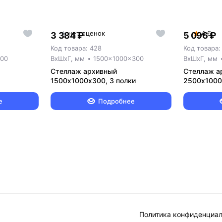
нет оценок
4.6
3 384 ₽
5 096 ₽
Код товара: 428
Код товара:
600
ВxШxГ, мм
1500x1000x300
ВxШxГ, мм
Стеллаж архивный
Стеллаж а
1500х1000х300, 3 полки
2500х1000
е
Подробнее
Политика конфиденциа