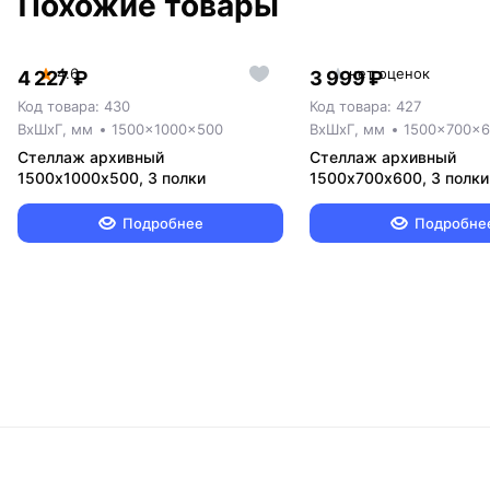
Похожие товары
4.6
нет оценок
4 227 ₽
3 999 ₽
Код товара: 430
Код товара: 427
ВxШxГ, мм
1500x1000x500
ВxШxГ, мм
1500x700x
Стеллаж архивный
Стеллаж архивный
1500х1000х500, 3 полки
1500х700х600, 3 полки
Подробнее
Подробне