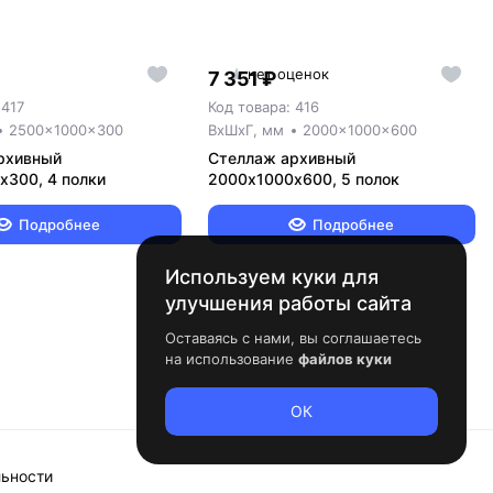
нет оценок
7 351 ₽
 417
Код товара: 416
2500x1000x300
ВxШxГ, мм
2000x1000x600
рхивный
Стеллаж архивный
х300, 4 полки
2000х1000х600, 5 полок
Подробнее
Подробнее
Используем куки для
улучшения работы сайта
Оставаясь с нами, вы соглашаетесь
на использование
файлов куки
ОК
льности