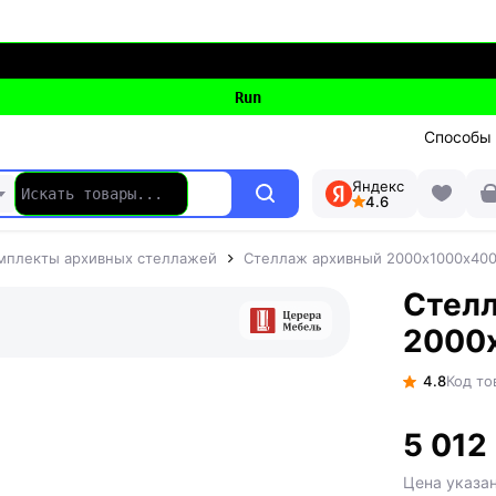
Способы
Яндекс
4.6
мплекты архивных стеллажей
Стеллаж архивный 2000х1000х400
Стел
2000х
4.8
Код то
5 012
Цена указа