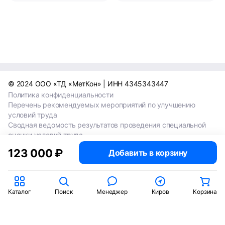
© 2024 ООО «ТД «МетКон» | ИНН 4345343447
Политика конфиденциальности
Перечень рекомендуемых мероприятий по улучшению
условий труда
Сводная ведомость результатов проведения специальной
оценки условий труда
Сводная ведомость результатов проведения специальной
123 000 ₽
Добавить в корзину
оценки условий труда 2024
Сводная ведомость результатов проведения специальной
оценки условий труда 2025
Каталог
Поиск
Менеджер
Киров
Корзина