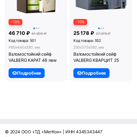
-10%
-10%
46 710 ₽
25 178 ₽
51 900 ₽
27 975 ₽
Код товара: 501
Код товара: 552
460x440x380, мм
250x375x360, мм
Взломостойкий сейф
Взломостойкий сейф
VALBERG КАРАТ 46 new
VALBERG КВАРЦИТ 25
Подробнее
Подробнее
© 2024 ООО «ТД «МетКон» | ИНН 4345343447