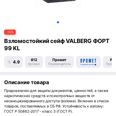
-10%
Взломостойкий сейф VALBERG ФОРТ
99 KL
812
Промет
Ро
4.9
Артикул
Производитель
Произ
Описание товара
Предназначен для защиты документов, ценностей, а также
наркотических средств и психотропных веществ от
несанкционированного доступа (взлома). Включен в список
товаров, поставляемых в СБ РФ. Устойчивость к взлому:
ГОСТ Р 50862-2017 - класс 3 (ГОСТ Р).