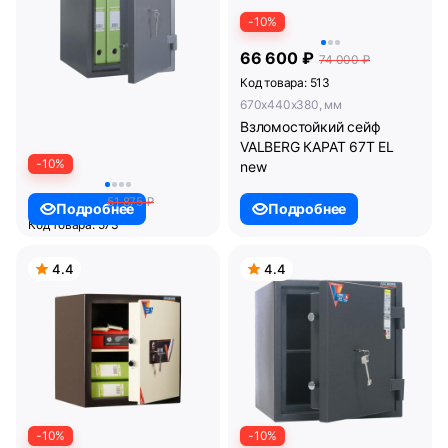
-10%
66 600 ₽
74 000 ₽
Код товара: 513
670x440x380, мм
Взломостойкий сейф
VALBERG КАРАТ 67T EL
-10%
new
46 688 ₽
51 875 ₽
Подробнее
Подробнее
Код товара: 573
655x440x430, мм
Взломостойкий сейф
4.4
4.4
VALBERG КВАРЦИТ 65Т
-10%
-10%