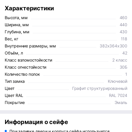
Характеристики
Высота, мм
460
Ширина, мм
440
Глубина, мм
430
Вес, кг
118
Внутренние размеры, мм
382x364x300
Объём, л
42
Класс взломостойкости
2 класс
Класс огнестойкости
30Б
Количество полок
1
Тип замка
Ключевой
Цвет
Графит структурированный
Цвет RAL
RAL 7024
Покрытие
Эмаль
Информация о сейфе
При заливке двери и корпуса сейфа используется