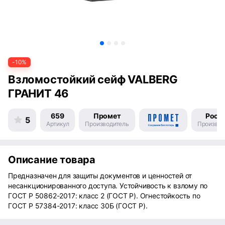
-10%
Взломостойкий сейф VALBERG
ГРАНИТ 46
659
Промет
Росс
5
Артикул
Производитель
Производ
Описание товара
Предназначен для защиты документов и ценностей от
несанкционированного доступа. Устойчивость к взлому по
ГОСТ Р 50862-2017: класс 2 (ГОСТ Р). Огнестойкость по
ГОСТ Р 57384-2017: класс 30Б (ГОСТ Р).