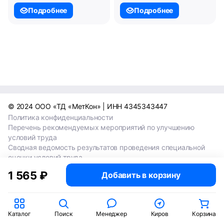
Подробнее
Подробнее
© 2024 ООО «ТД «МетКон» | ИНН 4345343447
Политика конфиденциальности
Перечень рекомендуемых мероприятий по улучшению
условий труда
Сводная ведомость результатов проведения специальной
оценки условий труда
Сводная ведомость результатов проведения специальной
1 565 ₽
Добавить в корзину
оценки условий труда 2024
Сводная ведомость результатов проведения специальной
оценки условий труда 2025
Каталог
Поиск
Менеджер
Киров
Корзина