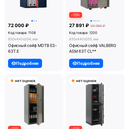
-10%
72 000 ₽
27 891 ₽
30 990 ₽
Код товара: 1108
Код товара: 1200
630x440x354, мм
630x440x355, мм
Офисный сейф MDTB ES-
Офисный сейф VALBERG
63Т.Е
ASM 63T CL**
Подробнее
Подробнее
нет оценок
нет оценок
-10%
-10%